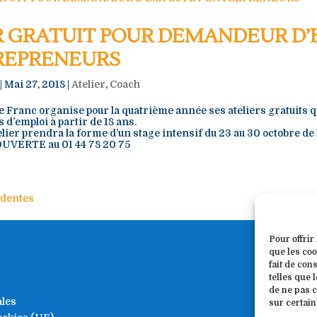
R GRATUIT POUR DEMANDEUR D’
REPRENEURS
|
Mai 27, 2018
|
Atelier
,
Coach
e Franc organise pour la quatrième année ses ateliers gratuits q
d’emploi à partir de 18 ans.
elier prendra la forme d’un stage intensif du 23 au 30 octobre de
UVERTE au 01 44 78 20 75
édentes
Entré
Pour offrir
que les coo
Informat
fait de con
telles que 
Marie-Line
de ne pas c
ales
sur certain