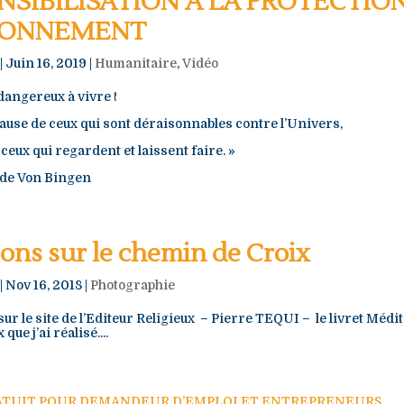
NSIBILISATION A LA PROTECTIO
RONNEMENT
|
Juin 16, 2019
|
Humanitaire
,
Vidéo
dangereux à vivre !
cause de ceux qui sont déraisonnables contre l’Univers,
ceux qui regardent et laissent faire. »
rde Von Bingen
ons sur le chemin de Croix
|
Nov 16, 2018
|
Photographie
ur le site de l’Editeur Religieux – Pierre TEQUI – le livret Médit
ue j’ai réalisé....