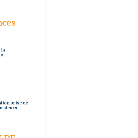
nces
 la
...
ation prise de
 orateurs