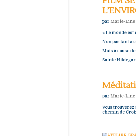
FILM SE
L’ENVI
par
Marie-Line
« Le monde est 
Non pas tant à 
Mais à cause de 
Sainte Hildega
Méditati
par
Marie-Line
Vous trouverez s
chemin de Croix q