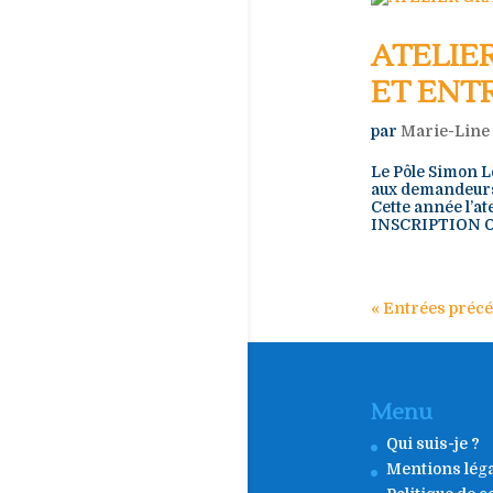
ATELIE
ET ENT
par
Marie-Line
Le Pôle Simon L
aux demandeurs 
Cette année l’at
INSCRIPTION O
« Entrées préc
Menu
Qui suis-je ?
Mentions lég