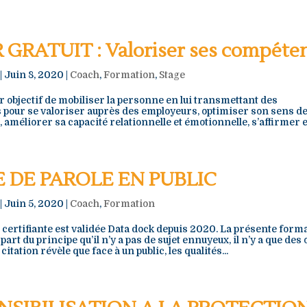
 GRATUIT : Valoriser ses compéte
|
Juin 8, 2020
|
Coach
,
Formation
,
Stage
ur objectif de mobiliser la personne en lui transmettant des
s pour se valoriser auprès des employeurs, optimiser son sens de
méliorer sa capacité relationnelle et émotionnelle, s’affirmer en
E DE PAROLE EN PUBLIC
|
Juin 5, 2020
|
Coach
,
Formation
 certifiante est validée Data dock depuis 2020. La présente form
 part du principe qu’il n’y a pas de sujet ennuyeux, il n’y a que des
itation révèle que face à un public, les qualités...