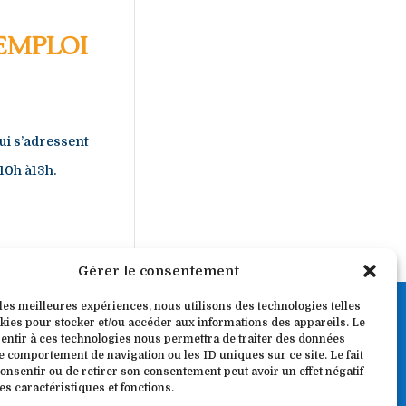
EMPLOI
ui s’adressent
 10h à13h.
es suivantes »
Gérer le consentement
 les meilleures expériences, nous utilisons des technologies telles
kies pour stocker et/ou accéder aux informations des appareils. Le
ions
sentir à ces technologies nous permettra de traiter des données
le comportement de navigation ou les ID uniques sur ce site. Le fait
 Burguière Numéro de certification 3910-429
onsentir ou de retirer son consentement peut avoir un effet négatif
es caractéristiques et fonctions.